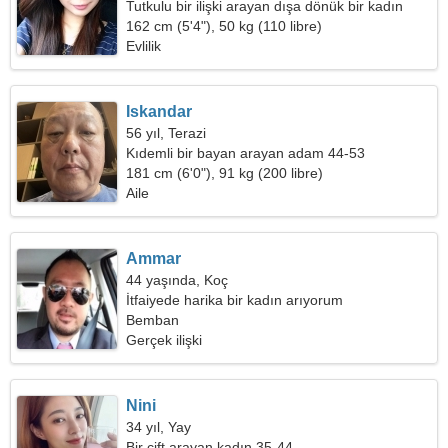
Tutkulu bir ilişki arayan dışa dönük bir kadın
162 cm (5'4"), 50 kg (110 libre)
Evlilik
Iskandar
56 yıl, Terazi
Kıdemli bir bayan arayan adam 44-53
181 cm (6'0"), 91 kg (200 libre)
Aile
Ammar
44 yaşında, Koç
İtfaiyede harika bir kadın arıyorum
Bemban
Gerçek ilişki
Nini
34 yıl, Yay
Bir çift arayan kadın 35-44