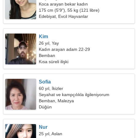
Koca arayan bekar kadın
175 cm (5'9"), 55 kg (121 libre)
Edebiyat, Evcil Hayvanlar
Kim
26 yıl, Yay
Kadın arayan adam 22-29
Bemban
Kısa süreli ilişki
Sofia
60 yıl, İkizler
Seyahat ve kampçılıkla ilgileniyorum
Bemban, Malezya
Düğün
Nur
25 yıl, Aslan