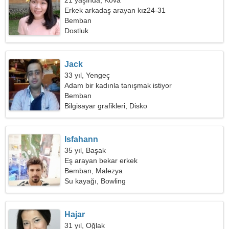
21 yaşında, Kova
Erkek arkadaş arayan kız24-31
Bemban
Dostluk
Jack
33 yıl, Yengeç
Adam bir kadınla tanışmak istiyor
Bemban
Bilgisayar grafikleri, Disko
Isfahann
35 yıl, Başak
Eş arayan bekar erkek
Bemban, Malezya
Su kayağı, Bowling
Hajar
31 yıl, Oğlak